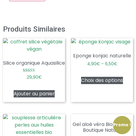
Produits Similaires
Eponge konjac naturelle
Silice organique Aquasilice
4,90
€
–
6,50
€
Note
29,90
€
Choix des options
5.00
sur 5
Ajouter au panier
Gel aloé véra Bio 150ml –
Promo !
Boutique Nature