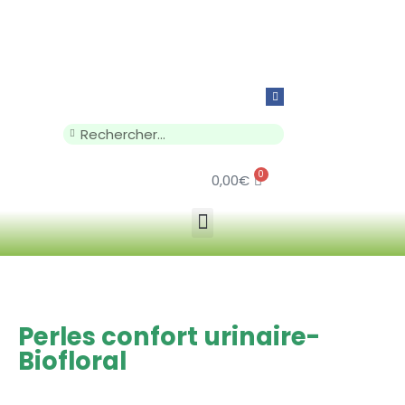
0
0,00
€
Perles confort urinaire-
Biofloral