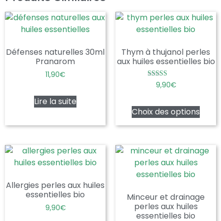
Défenses naturelles 30ml
Thym à thujanol perles
Pranarom
aux huiles essentielles bio
11,90
€
Note
9,90
€
5.00
sur 5
Lire la suite
Choix des options
Allergies perles aux huiles
essentielles bio
Minceur et drainage
perles aux huiles
9,90
€
essentielles bio