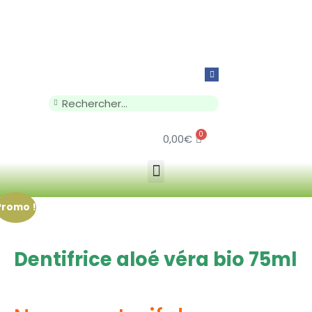
0
0,00
€
Promo !
Dentifrice aloé véra bio 75ml