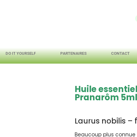
DO IT YOURSELF
PARTENAIRES
CONTACT
Huile essentiel
Pranarôm 5m
Laurus nobilis – f
Beaucoup plus connue da