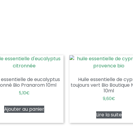
e essentielle de eucalyptus
Huile essentielle de cyp
ronné Bio Pranarom 10ml
toujours vert Bio Boutique
10ml
5,10
€
9,60
€
Ajouter au panier
Lire la suite