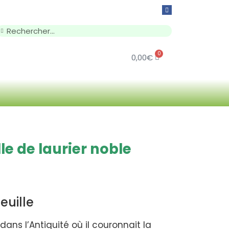
0
0,00
€
le de laurier noble
l
euille
ns l’Antiquité où il couronnait la