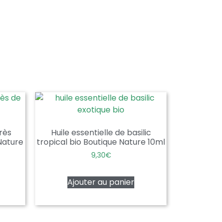
rès
Huile essentielle de basilic
 Nature
tropical bio Boutique Nature 10ml
9,30
€
Ajouter au panier