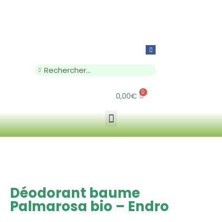
0
0,00
€
Déodorant baume
Palmarosa bio – Endro