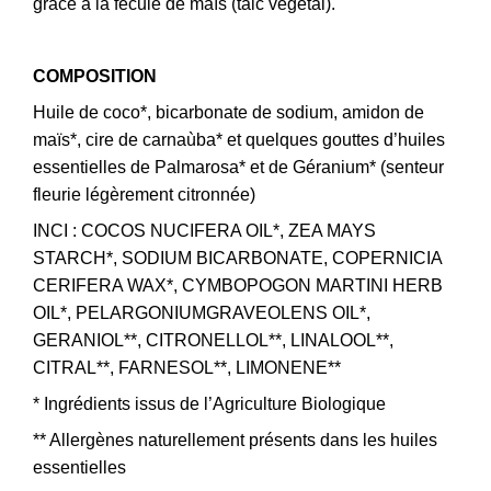
grâce à la fécule de maïs (talc végétal).
COMPOSITION
Huile de coco*, bicarbonate de sodium, amidon de
maïs*, cire de carnaùba* et quelques gouttes d’huiles
essentielles de Palmarosa* et de Géranium* (senteur
fleurie légèrement citronnée)
INCI : COCOS NUCIFERA OIL*, ZEA MAYS
STARCH*, SODIUM BICARBONATE, COPERNICIA
CERIFERA WAX*, CYMBOPOGON MARTINI HERB
OIL*, PELARGONIUMGRAVEOLENS OIL*,
GERANIOL**, CITRONELLOL**, LINALOOL**,
CITRAL**, FARNESOL**, LIMONENE**
* Ingrédients issus de l’Agriculture Biologique
** Allergènes naturellement présents dans les huiles
essentielles