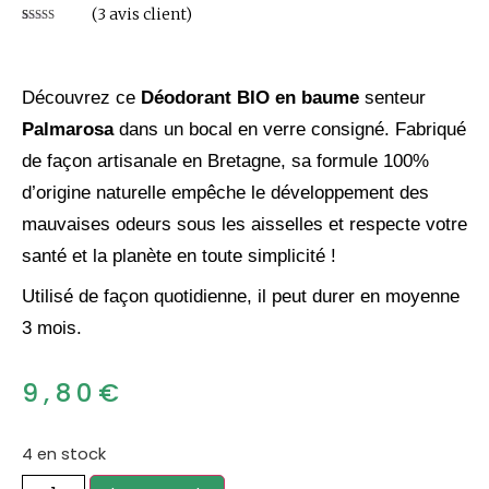
(
3
avis client)
Noté
3
5.00
sur 5 basé
sur
notations
client
Découvrez ce
D
éodorant BIO en baume
senteur
Palmarosa
dans un bocal en verre consigné.
Fabriqué
de façon artisanale en Bretagne
, s
a formule 100%
d’origine naturelle empêche le développement des
mauvaises odeurs sous les aisselles et respecte votre
santé et la planète en toute simplicité
!
Utilisé de façon quotidienne, il peut durer en moyenne
3 mois.
9,80
€
4 en stock