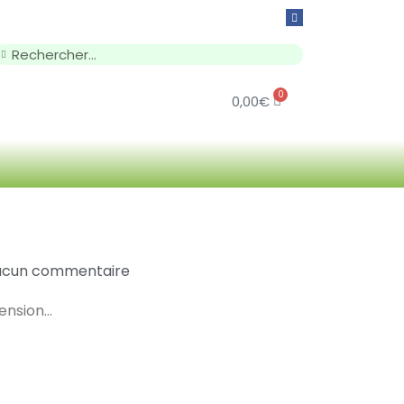
0
0,00
€
ucun commentaire
hension…