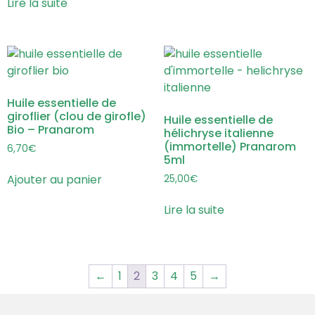
Lire la suite
Huile essentielle de
giroflier (clou de girofle)
Huile essentielle de
Bio – Pranarom
hélichryse italienne
(immortelle) Pranarom
6,70
€
5ml
Ajouter au panier
25,00
€
Lire la suite
←
1
2
3
4
5
→