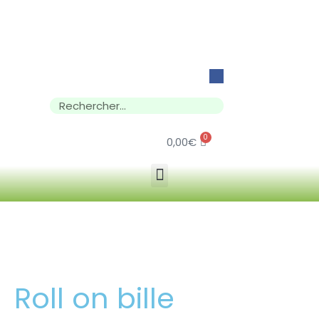
0
0,00
€
Roll on bille