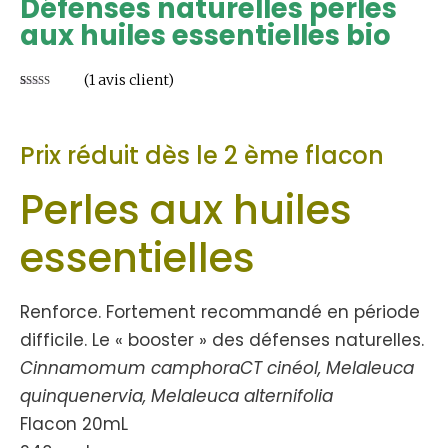
Défenses naturelles perles
aux huiles essentielles bio
(
1
avis client)
Noté
1
5.00
sur 5 basé
sur
notation
client
Prix réduit dès le 2 ème flacon
Perles aux huiles
essentielles
Renforce. Fortement recommandé en période
difficile. Le « booster » des défenses naturelles.
Cinnamomum camphoraCT cinéol, Melaleuca
quinquenervia, Melaleuca alternifolia
Flacon 20mL