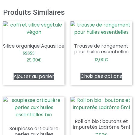
Produits Similaires
Silice organique Aquasilice
Trousse de rangement
pour huiles essentielles
12,00
€
Note
29,90
€
5.00
sur 5
Choix des options
Ajouter au panier
Roll on bio : boutons et
impuretés Ladrôme 5ml
Souplesse articulaire
perles aux huiles