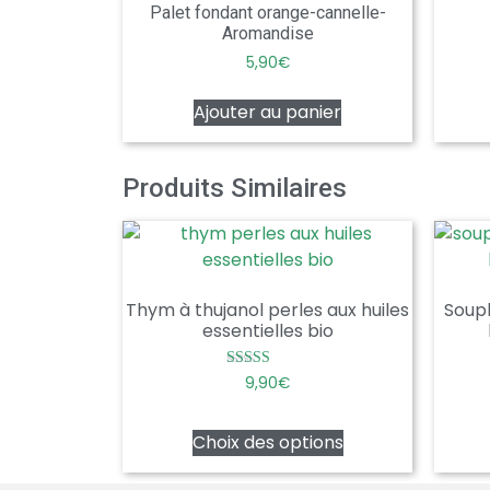
Palet fondant orange-cannelle-
Aromandise
5,90
€
Ajouter au panier
Produits Similaires
Thym à thujanol perles aux huiles
Soupl
essentielles bio
Note
9,90
€
5.00
sur 5
Choix des options