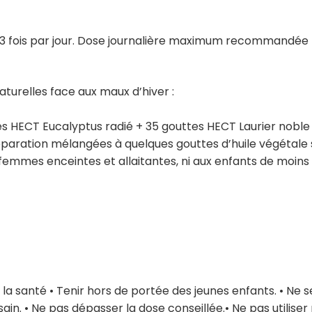
 3 fois par jour. Dose journalière maximum recommandée po
urelles face aux maux d’hiver :
s HECT Eucalyptus radié + 35 gouttes HECT Laurier noble 
aration mélangées à quelques gouttes d’huile végétale sur
femmes enceintes et allaitantes, ni aux enfants de moins 
a santé • Tenir hors de portée des jeunes enfants. • Ne s
ain. • Ne pas dépasser la dose conseillée.• Ne pas utiliser 