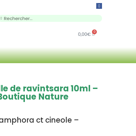
0
0,00
€
lle de ravintsara 10ml –
Boutique Nature
phora ct cineole –