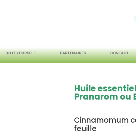
DO IT YOURSELF
PARTENAIRES
CONTACT
Huile essentie
Pranarom ou 
Cinnamomum cam
feuille