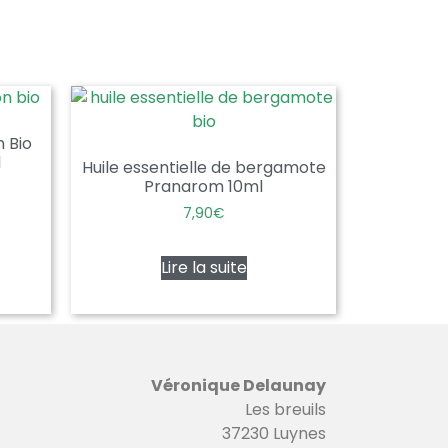
n Bio
l
Huile essentielle de bergamote
Pranarom 10ml
7,90
€
Lire la suite
Véronique Delaunay
Les breuils
37230 Luynes