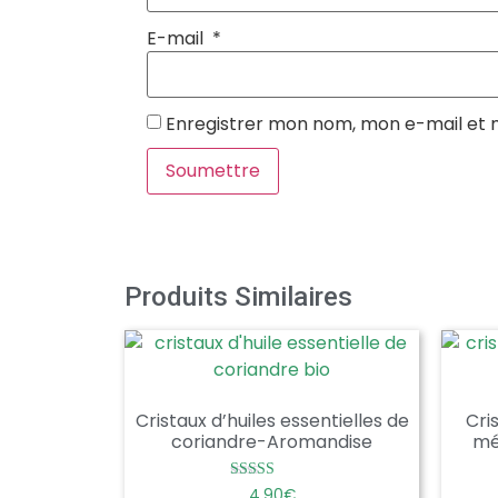
E-mail
*
Enregistrer mon nom, mon e-mail et 
Produits Similaires
Cristaux d’huiles essentielles de
Cri
coriandre-Aromandise
mé
Note
4,90
€