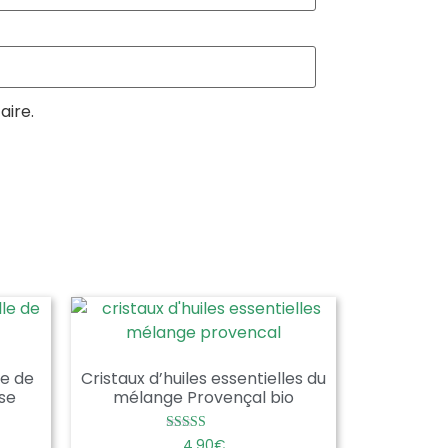
aire.
le de
Cristaux d’huiles essentielles du
se
mélange Provençal bio
Note
4,90
€