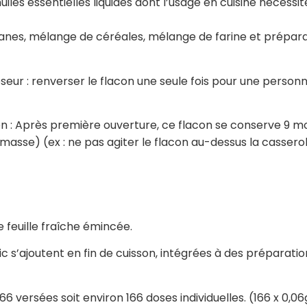
uiles essentielles liquides dont l’usage en cuisine nécessite
tisanes, mélange de céréales, mélange de farine et prépara
eur : renverser le flacon une seule fois pour une perso
n : Après première ouverture, ce flacon se conserve 9 mois
n masse) (ex : ne pas agiter le flacon au-dessus la casserol
de feuille fraîche émincée.
ilic s’ajoutent en fin de cuisson, intégrées à des prépara
6 versées soit environ 166 doses individuelles. (166 x 0,06