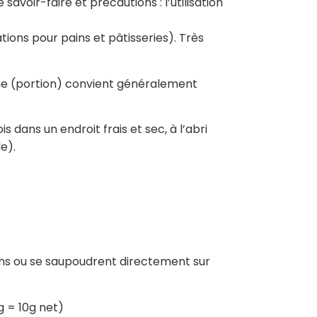
 savoir-faire et précautions : l’utilisation
tions pour pains et pâtisseries). Très
nne (portion) convient généralement
 dans un endroit frais et sec, à l’abri
e).
tions ou se saupoudrent directement sur
g = 10g net)