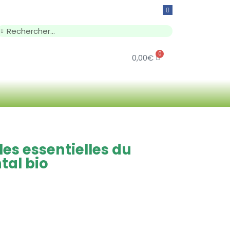
0
0,00
€
les essentielles du
tal bio