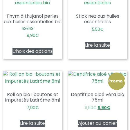
Thym à thujanol perles
Stick nez aux huiles
aux huiles essentielles bio
essentielles
5,50
€
Note
9,90
€
5.00
sur 5
Lire la suite
Choix des options
Promo !
Roll on bio : boutons et
Dentifrice aloé véra bio
impuretés Ladrôme 5ml
75ml
7,90
€
9,50
€
5,90
€
Lire la suite
Ajouter au panier