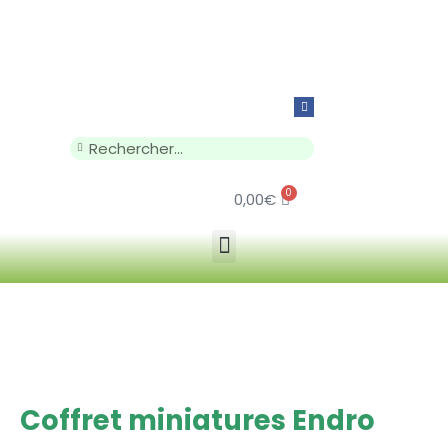
0
0,00
€
Coffret miniatures Endro